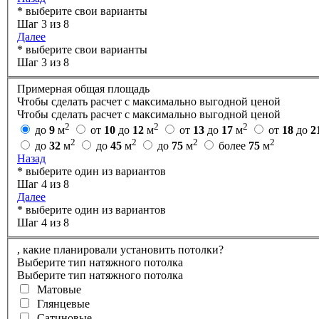
* выберите свои варианты
Шаг 3 из 8
Далее
* выберите свои варианты
Шаг 3 из 8
Примерная общая площадь
Чтобы сделать расчет с максимально выгодной ценой
Чтобы сделать расчет с максимально выгодной ценой
2
2
2
до
9
м
от
10
до
12
м
от
13
до
17
м
от
18
до
2
2
2
2
2
до
32
м
до
45
м
до
75
м
более
75
м
Назад
* выберите один из вариантов
Шаг 4 из 8
Далее
* выберите один из вариантов
Шаг 4 из 8
,
какие планировали установить потолки?
Выберите тип натяжного потолка
Выберите тип натяжного потолка
Матовые
Глянцевые
Сатиновые