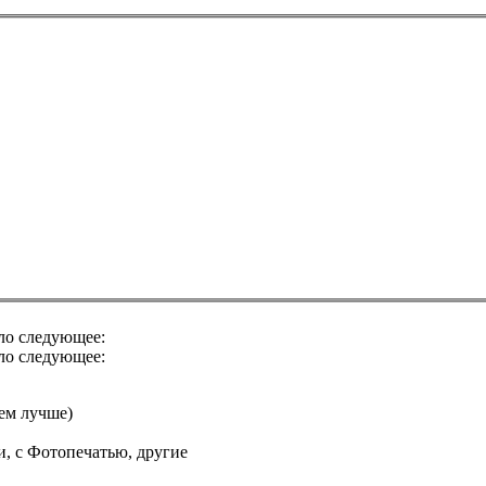
ло следующее:
ло следующее:
тем лучше)
и, с Фотопечатью, другие