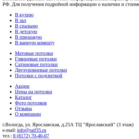
РФ. Для получения подробной информации о наличии и стоимос
В кухню
В зал
В спальню
В детскую
В прихожую
В ванную комнату
Матовые потолки
Глянцевые потолки
Сатиновые потолки
Двухуровневые потолки
Потолки с подсветкой
Акции
Цены на потолки
Каталог
Фото потолков
Отзывы
О компании
г.Вологда, ул. Ярославская, д.25А ТЦ "Ярославский" (3 этаж)
e-mail:
info@raif35.ru
тел.:
8 (8172) 70-40-07