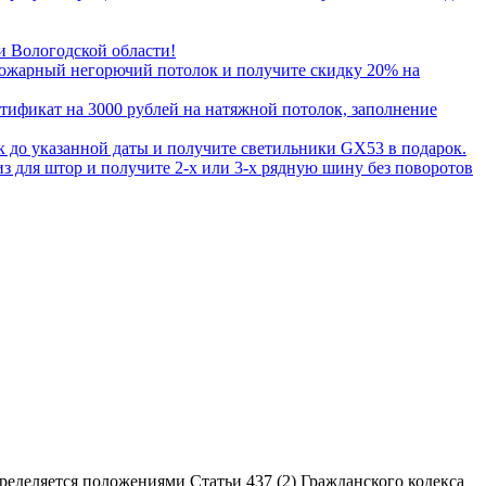
и Вологодской области!
ожарный негорючий потолок и получите скидку 20% на
ртификат на 3000 рублей на натяжной потолок, заполнение
 до указанной даты и получите светильники GX53 в подарок.
з для штор и получите 2-х или 3-х рядную шину без поворотов
еделяется положениями Статьи 437 (2) Гражданского кодекса