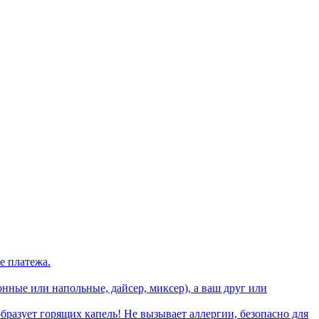
е платежа.
онные или напольные, дайсер, миксер), а ваш друг или
бразует горящих капель! Не вызывает аллергии, безопасно для