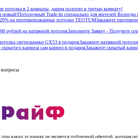
зе потолка в 2 комнаты, дарим полотно в третью комнату!
а новый!
Потолочный Trade-In специально для жителей Вологды 
 20% на противопожарные потолки TEQTUM
Закажите противоп
00 рублей на натяжной потолок
Заполните Заявку - Получите се
 потолка светильники GX53 в подарок
Закажите натяжной потолок
е скрытого карниза сам карниз в подарок
Закажите скрытый карни
и вопросы
ри каких условиях не является публичной офертой, которая опр