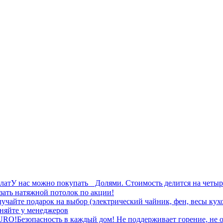
лат
У нас можно покупать Долями. Стоимость делится на четыр
азать натяжной потолок по акции!
учайте подарок на выбор (электрический чайник, фен, весы кух
чняйте у менеджеров
URO!
Безопасность в каждый дом! Не поддерживает горение, не о