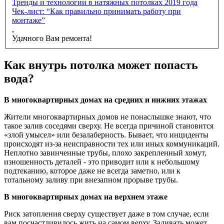
Тренды и технологии в натяжных потолках 2019 года
Чек-лист: “Как правильно принимать работу при
монтаже”
,
Удачного Вам ремонта!
Как внутрь потолка может попасть
вода?
В многоквартирных домах на средних и нижних этажах
Жители многоквартирных домов не понаслышке знают, что
такое залив соседями сверху. Не всегда причиной становится
«злой умысел» или безалаберность. Бывает, что инциденты
происходят из-за неисправности тех или иных коммуникаций.
Неплотно завинченные трубы, плохо закрепленный хомут,
изношенность деталей - это приводит или к небольшому
подтеканию, которое даже не всегда заметно, или к
тотальному заливу при внезапном прорыве трубы.
В многоквартирных домах на верхнем этаже
Риск затопления сверху существует даже в том случае, если
вам посчастливилось жить на самом верху. Заливать может